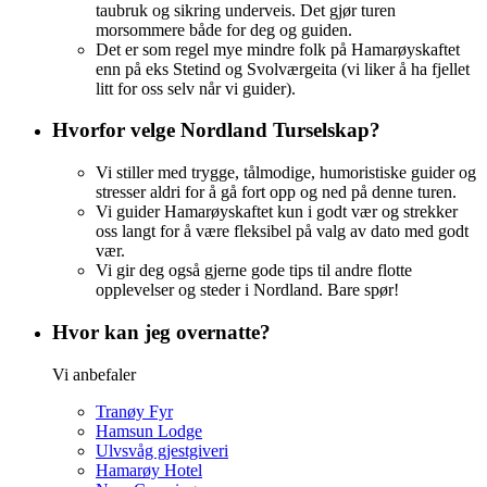
taubruk og sikring underveis. Det gjør turen
morsommere både for deg og guiden.
Det er som regel mye mindre folk på Hamarøyskaftet
enn på eks Stetind og Svolværgeita (vi liker å ha fjellet
litt for oss selv når vi guider).
Hvorfor velge Nordland Turselskap?
Vi stiller med trygge, tålmodige, humoristiske guider og
stresser aldri for å gå fort opp og ned på denne turen.
Vi guider Hamarøyskaftet kun i godt vær og strekker
oss langt for å være fleksibel på valg av dato med godt
vær.
Vi gir deg også gjerne gode tips til andre flotte
opplevelser og steder i Nordland. Bare spør!
Hvor kan jeg overnatte?
Vi anbefaler
Tranøy Fyr
Hamsun Lodge
Ulvsvåg gjestgiveri
Hamarøy Hotel