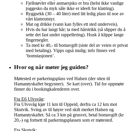
Fjellstøvler eller anmarsjsko er bra (helst ikke vanlige
joggesko da myk såle ikke er ideelt for klatring).
Ryggsekk (30 – 40 liter) med litt ledig plass til noe av
vårt klatreutstyr.
Mat og drikke (vann kan fylles ett sted underveis).
Hvis du har langt hår; ta med hårstrikk (så slipper du å
sette det fast under rappellering). Husk å klippe lange
fingernegler.
Ta med kr 40,- til bomavgift (siste del av veien er privat
med betaling). Vipps også mulig; info finnes ved
‘bomstasjonen’.
Hvor og når møter jeg guiden?
Møtested er parkeringsplass ved Halsen (der stien til
Hamarøyskaftet begynner). Se kart (over). Tid for oppmøte
finner du i bookingkalenderen over.
Fra E6 Ulvsvåg
:
Fra Ulvsvåg kjør 11 km til Oppeid, derfra ca 12 km mot
Skutvik. Sving av til høyre ved skilt merket Halsen og
Hamarøyskaftet. Så ca 3 km på grusvei, betal bomavgift (kr
20,-) og fortsett til parkeringsplassen som er møtested.
Fra Skutvik
: