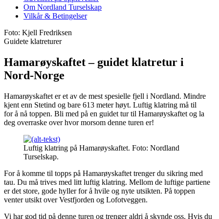
Om Nordland Turselskap
Vilkår & Betingelser
Foto: Kjell Fredriksen
Guidete klatreturer
Hamarøyskaftet – guidet klatretur i
Nord-Norge
Hamarøyskaftet er et av de mest spesielle fjell i Nordland. Mindre
kjent enn Stetind og bare 613 meter høyt. Luftig klatring må til
for å nå toppen. Bli med på en guidet tur til Hamarøyskaftet og la
deg overraske over hvor morsom denne turen er!
Luftig klatring på Hamarøyskaftet. Foto: Nordland
Turselskap.
For å komme til topps på Hamarøyskaftet trenger du sikring med
tau. Du må trives med litt luftig klatring. Mellom de luftige partiene
er det store, gode hyller for å hvile og nyte utsikten. På toppen
venter utsikt over Vestfjorden og Lofotveggen.
Vi har god tid på denne turen og trenger aldri å skynde oss. Hvis du