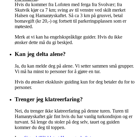
Hvis du kommer fra Lofoten med ferga fra Svolvær; fra
Skutvik kjør ca 7 km; sving av til venstre ved skilt merket
Halsen og Hamarøyskaftet. Så ca 3 km på grusvei, betal
bomavgift (kr 20,-) og fortsett til parkeringsplassen som er
møtested.
Merk at vi kan ha engelskspråklige guider. Hvis du ikke
ønsker dette må du gi beskjed.
Kan jeg delta alene?
Ja, du kan melde deg på alene. Vi setter sammen små grupper.
Vi må ha minst to personer for å gjøre en tur.
Hvis du ønsker eksklusiv guiding kun for deg betaler du for to
personer.
Trenger jeg klatreerfaring?
Nei, du trenger ikke klatreerfaring på denne turen. Turen til
Hamarøyskaftet går fint hvis du har vanlig turkondisjon og er
turvant. Så lenge du stoler på deg selv, tauet og guiden
kommer du deg til toppen.