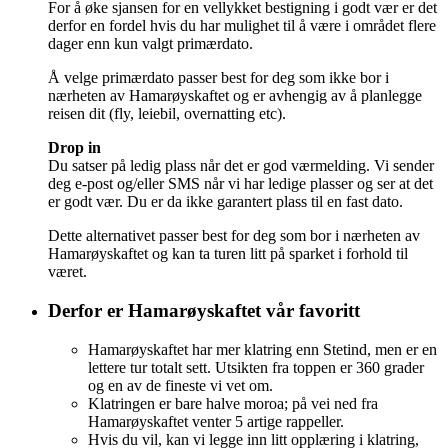
For å øke sjansen for en vellykket bestigning i godt vær er det
derfor en fordel hvis du har mulighet til å være i området flere
dager enn kun valgt primærdato.
Å velge primærdato passer best for deg som ikke bor i
nærheten av Hamarøyskaftet og er avhengig av å planlegge
reisen dit (fly, leiebil, overnatting etc).
Drop in
Du satser på ledig plass når det er god værmelding. Vi sender
deg e-post og/eller SMS når vi har ledige plasser og ser at det
er godt vær. Du er da ikke garantert plass til en fast dato.
Dette alternativet passer best for deg som bor i nærheten av
Hamarøyskaftet og kan ta turen litt på sparket i forhold til
været.
Derfor er Hamarøyskaftet vår favoritt
Hamarøyskaftet har mer klatring enn Stetind, men er en
lettere tur totalt sett. Utsikten fra toppen er 360 grader
og en av de fineste vi vet om.
Klatringen er bare halve moroa; på vei ned fra
Hamarøyskaftet venter 5 artige rappeller.
Hvis du vil, kan vi legge inn litt opplæring i klatring,