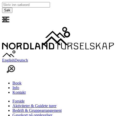
Skriv
inn
søkeord
English
Deutsch
Book
Info
Kontakt
Forside
Aktiviteter & Guidete turer
Bedrift & Gruppearrangement
Gavekort på opplevelser