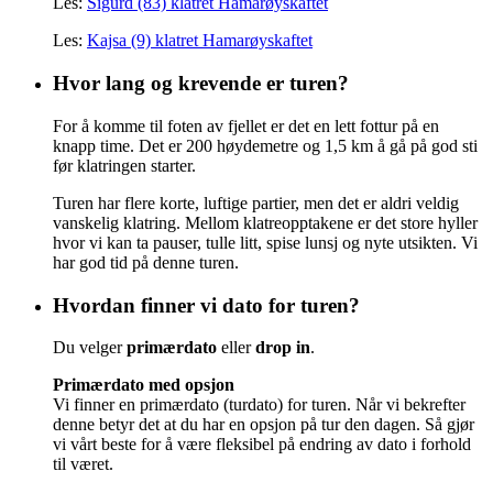
Les:
Sigurd (83) klatret Hamarøyskaftet
Les:
Kajsa (9) klatret Hamarøyskaftet
Hvor lang og krevende er turen?
For å komme til foten av fjellet er det en lett fottur på en
knapp time. Det er 200 høydemetre og 1,5 km å gå på god sti
før klatringen starter.
Turen har flere korte, luftige partier, men det er aldri veldig
vanskelig klatring. Mellom klatreopptakene er det store hyller
hvor vi kan ta pauser, tulle litt, spise lunsj og nyte utsikten. Vi
har god tid på denne turen.
Hvordan finner vi dato for turen?
Du velger
primærdato
eller
drop in
.
Primærdato med opsjon
Vi finner en primærdato (turdato) for turen. Når vi bekrefter
denne betyr det at du har en opsjon på tur den dagen. Så gjør
vi vårt beste for å være fleksibel på endring av dato i forhold
til været.