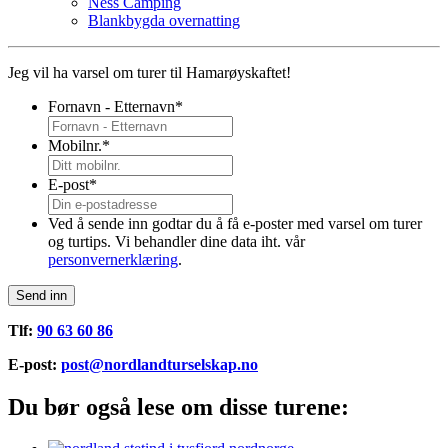
Ness Camping
Blankbygda overnatting
Jeg vil ha varsel om turer til Hamarøyskaftet!
Fornavn - Etternavn
*
Mobilnr.
*
E-post
*
Ved å sende inn godtar du å få e-poster med varsel om turer
og turtips. Vi behandler dine data iht. vår
personvernerklæring
.
Send inn
Tlf:
90 63 60 86
E-post:
post@nordlandturselskap.no
Du bør også lese om disse turene: