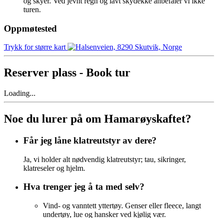
og skyer. Ved jevnt regn og lavt skydekke anbefaler vi ikke
turen.
Oppmøtested
Trykk for større kart
Reserver plass - Book tur
Loading...
Noe du lurer på om Hamarøyskaftet?
Får jeg låne klatreutstyr av dere?
Ja, vi holder alt nødvendig klatreutstyr; tau, sikringer,
klatreseler og hjelm.
Hva trenger jeg å ta med selv?
Vind- og vanntett yttertøy. Genser eller fleece, langt
undertøy, lue og hansker ved kjølig vær.