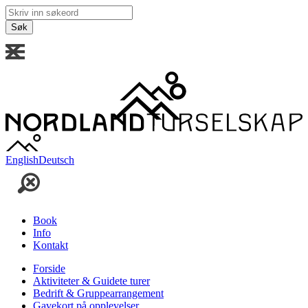
Skriv
inn
søkeord
English
Deutsch
Book
Info
Kontakt
Forside
Aktiviteter & Guidete turer
Bedrift & Gruppearrangement
Gavekort på opplevelser