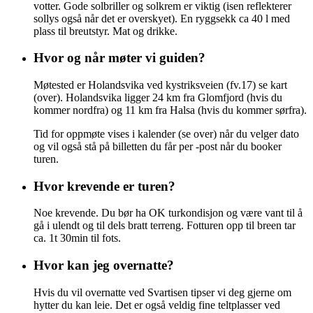
votter. Gode solbriller og solkrem er viktig (isen reflekterer
sollys også når det er overskyet). En ryggsekk ca 40 l med
plass til breutstyr. Mat og drikke.
Hvor og når møter vi guiden?
Møtested er Holandsvika ved kystriksveien (fv.17) se kart
(over). Holandsvika ligger 24 km fra Glomfjord (hvis du
kommer nordfra) og 11 km fra Halsa (hvis du kommer sørfra).
Tid for oppmøte vises i kalender (se over) når du velger dato
og vil også stå på billetten du får per -post når du booker
turen.
Hvor krevende er turen?
Noe krevende. Du bør ha OK turkondisjon og være vant til å
gå i ulendt og til dels bratt terreng. Fotturen opp til breen tar
ca. 1t 30min til fots.
Hvor kan jeg overnatte?
Hvis du vil overnatte ved Svartisen tipser vi deg gjerne om
hytter du kan leie. Det er også veldig fine teltplasser ved