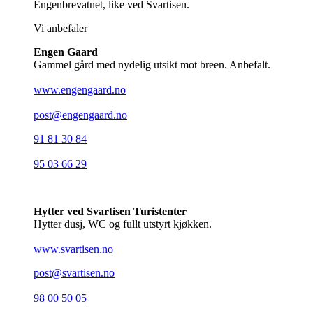
Engenbrevatnet, like ved Svartisen.
Vi anbefaler
Engen Gaard
Gammel gård med nydelig utsikt mot breen. Anbefalt.
www.engengaard.no
post@engengaard.no
91 81 30 84
95 03 66 29
Hytter ved Svartisen Turistenter
Hytter dusj, WC og fullt utstyrt kjøkken.
www.svartisen.no
post@svartisen.no
98 00 50 05