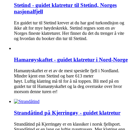
Stetind - guidet klatretur til Stetind, Norges
nasjonalfjell
En guidet tur til Stetind krever at du har god turkondisjon og
ikke alt for mye høydeskrekk. Stetind regnes som en av
Norges fineste klatreturer. Her finner du det du trenger å vite
og hvordan du booker din tur til Stetind.
Hamarøyskaftet - guidet klatretur i Nord-Norge
Hamarøyskaftet er et av de mest spesielle fjell i Nordland.
Mindre kjent enn Stetind og bare 613 meter
høyt. Luftig klatring må til for å nå toppen. Bli med på en
guidet tur til Hamarøyskaftet og la deg overraske over hvor
morsom denne turen er!
Strandåtind på Kjerringøy - guidet klatretur
Strandåtind på Kjerringøy er en klassiker i norsk fjellsport.
Strandåtind er en lang og luftig ryggtravers. Mer klatring enn