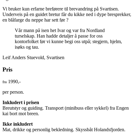
Vi bruker kun erfarne breførere til brevandring på Svartisen.
Underveis på en guidet bretur får du kikke ned i dype bresprekker,
en blåfarge du neppe har sett før ?
Vår mann på isen het Ivar og var fra Nordland
turselskap. Han hadde detaljer å passe for oss
kontorfolket før vi kunne begi oss utpå; stegjern, hjelm,
isøks og tau.
Leif Anders Stuevold, Svartisen
Pris
1990,-
fra
per person.
Inkludert i prisen
Breutstyr og guiding. Transport (minibuss eller sykkel) fra Engen
kai bort mot breen.
Ikke inkludert
Mat, drikke og personlig bekledning. Skyssbåt Holandsfjorden.