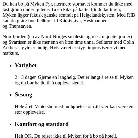
Du kan bo på Myken Fyr, nærmere storhavet kommer du ikke med
fast grunn under føttene. Ta en kikk på kartet før du tar turen;
Myken ligger faktisk ganske sentralt på Helgelandskysten. Med RIB
kan du gjøre fine fjellturer til Rødøyløva, Hestmannen
og Trænstaven.
Nordfjorden (en av Nord-Norges smaleste og mest ukjente fjorder)
og Svartisen er ikke mer enn en liten time unna. Seilturer med Colin
Archer-skøyte er mulig. Hvis været er stygt improviserer vi med
matkurs.
Varighet
2 - 3 dager. Gjerne en langhelg. Det er langt å reise til Myken
og du bør ha tid til å oppleve stedet.
Sesong
Hele året. Vinterstid med muligheter for røft vær kan være en
stor opplevelse.
Komfort og standard
Helt OK. Du reiser ikke til Myken for å bo på hotell.