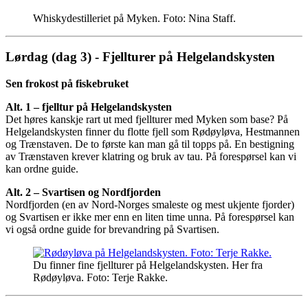
Whiskydestilleriet på Myken. Foto: Nina Staff.
Lørdag (dag 3) - Fjellturer på Helgelandskysten
Sen frokost på fiskebruket
Alt. 1 – fjelltur på Helgelandskysten
Det høres kanskje rart ut med fjellturer med Myken som base? På
Helgelandskysten finner du flotte fjell som Rødøyløva, Hestmannen
og Trænstaven. De to første kan man gå til topps på. En bestigning
av Trænstaven krever klatring og bruk av tau. På forespørsel kan vi
kan ordne guide.
Alt. 2 – Svartisen og Nordfjorden
Nordfjorden (en av Nord-Norges smaleste og mest ukjente fjorder)
og Svartisen er ikke mer enn en liten time unna. På forespørsel kan
vi også ordne guide for brevandring på Svartisen.
Du finner fine fjellturer på Helgelandskysten. Her fra
Rødøyløva. Foto: Terje Rakke.