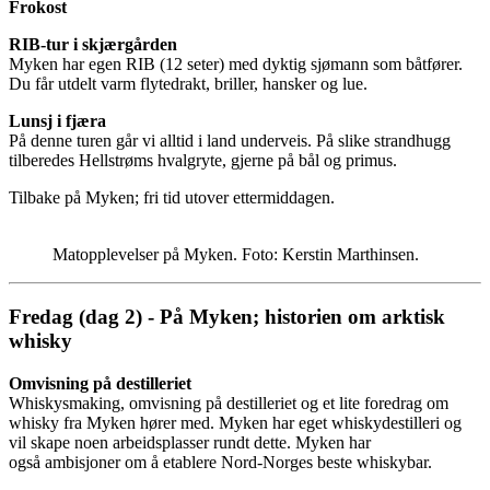
Frokost
RIB-tur i skjærgården
Myken har egen RIB (12 seter) med dyktig sjømann som båtfører.
Du får utdelt varm flytedrakt, briller, hansker og lue.
Lunsj i fjæra
På denne turen går vi alltid i land underveis. På slike strandhugg
tilberedes Hellstrøms hvalgryte, gjerne på bål og primus.
Tilbake på Myken; fri tid utover ettermiddagen.
Matopplevelser på Myken. Foto: Kerstin Marthinsen.
Fredag (dag 2) - På Myken; historien om arktisk
whisky
Omvisning på destilleriet
Whiskysmaking, omvisning på destilleriet og et lite foredrag om
whisky fra Myken hører med. Myken har eget whiskydestilleri og
vil skape noen arbeidsplasser rundt dette. Myken har
også ambisjoner om å etablere Nord-Norges beste whiskybar.