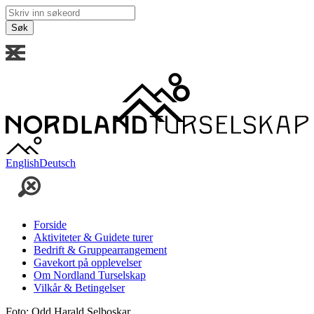
Skriv
inn
søkeord
English
Deutsch
Forside
Aktiviteter & Guidete turer
Bedrift & Gruppearrangement
Gavekort på opplevelser
Om Nordland Turselskap
Vilkår & Betingelser
Foto: Odd Harald Selboskar