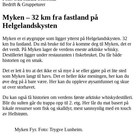
Bedrift & Gruppeturer
Myken – 32 km fra fastland på
Helgelandskysten
Myken er ei øygruppe som ligger ytterst på Helgelandskysten. 32
km fra fastland. Du må bruke tid for å komme deg til Myken, det er
det verdt. På Myken lager de verdens eneste arktiske whisky.
Destilleriet ligger under restauranten i fiskebruket. Du får både
historien og en smak.
Det er lett å tro at det ikke er så mye å se eller gjøre på et lite sted
som Myken langt til havs. Det er heller ikke meningen, her kan du
øve deg på å bare være. Her kan du oppleve øysamfunnet og skue
ut over storhavet.
Du kan også få historien om verdens første arktiske whiskydestilleri.
Blir du sulten går du trappa opp til 2. etg. Her får du mat basert på
lokale ressurser som fisk og skalldyr, mest sannsynlig med en touch
av Hellstrøm.
Myken Fyr. Foto: Trygve Lunheim.