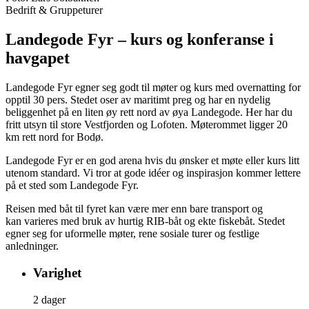
Bedrift & Gruppeturer
Landegode Fyr – kurs og konferanse i
havgapet
Landegode Fyr egner seg godt til møter og kurs med overnatting for
opptil 30 pers. Stedet oser av maritimt preg og har en nydelig
beliggenhet på en liten øy rett nord av øya Landegode. Her har du
fritt utsyn til store Vestfjorden og Lofoten. Møterommet ligger 20
km rett nord for Bodø.
Landegode Fyr er en god arena hvis du ønsker et møte eller kurs litt
utenom standard. Vi tror at gode idéer og inspirasjon kommer lettere
på et sted som Landegode Fyr.
Reisen med båt til fyret kan være mer enn bare transport og
kan varieres med bruk av hurtig RIB-båt og ekte fiskebåt. Stedet
egner seg for uformelle møter, rene sosiale turer og festlige
anledninger.
Varighet
2 dager