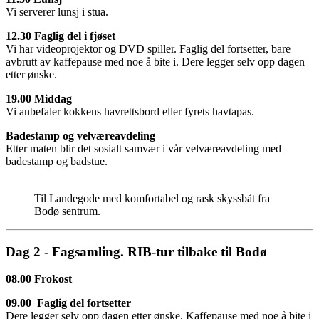
Vi serverer lunsj i stua.
12.30 Faglig del i fjøset
Vi har videoprojektor og DVD spiller. Faglig del fortsetter, bare
avbrutt av kaffepause med noe å bite i. Dere legger selv opp dagen
etter ønske.
19.00 Middag
Vi anbefaler kokkens havrettsbord eller fyrets havtapas.
Badestamp og velværeavdeling
Etter maten blir det sosialt samvær i vår velværeavdeling med
badestamp og badstue.
Til Landegode med komfortabel og rask skyssbåt fra
Bodø sentrum.
Dag 2 - Fagsamling. RIB-tur tilbake til Bodø
08.00 Frokost
09.00 Faglig del fortsetter
Dere legger selv opp dagen etter ønske. Kaffepause med noe å bite i