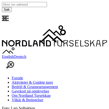
Skriv
inn
søkeord
English
Deutsch
Forside
Aktiviteter & Guidete turer
Bedrift & Gruppearrangement
Gavekort på opplevelser
Om Nordland Turselskap
Vilkår & Betingelser
Foto: Lars Solbakken