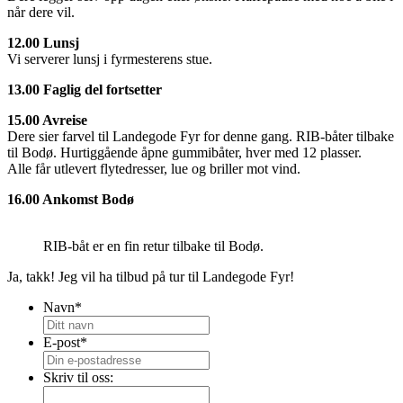
når dere vil.
12.00 Lunsj
Vi serverer lunsj i fyrmesterens stue.
13.00 Faglig del fortsetter
15.00 Avreise
Dere sier farvel til Landegode Fyr for denne gang. RIB-båter tilbake
til Bodø. Hurtiggående åpne gummibåter, hver med 12 plasser.
Alle får utlevert flytedresser, lue og briller mot vind.
16.00 Ankomst Bodø
RIB-båt er en fin retur tilbake til Bodø.
Ja, takk! Jeg vil ha tilbud på tur til Landegode Fyr!
Navn
*
E-post
*
Skriv til oss: